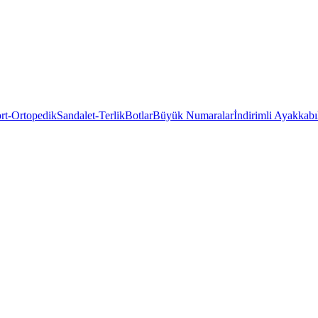
rt-Ortopedik
Sandalet-Terlik
Botlar
Büyük Numaralar
İndirimli Ayakkabı