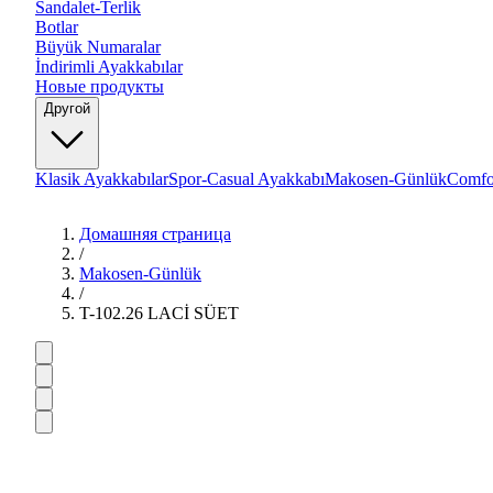
Sandalet-Terlik
Botlar
Büyük Numaralar
İndirimli Ayakkabılar
Новые продукты
Другой
Klasik Ayakkabılar
Spor-Casual Ayakkabı
Makosen-Günlük
Comfo
Домашняя страница
/
Makosen-Günlük
/
T-102.26 LACİ SÜET