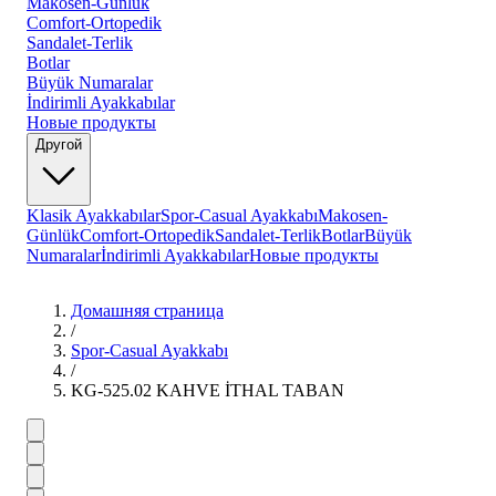
Makosen-Günlük
Comfort-Ortopedik
Sandalet-Terlik
Botlar
Büyük Numaralar
İndirimli Ayakkabılar
Новые продукты
Другой
Klasik Ayakkabılar
Spor-Casual Ayakkabı
Makosen-
Günlük
Comfort-Ortopedik
Sandalet-Terlik
Botlar
Büyük
Numaralar
İndirimli Ayakkabılar
Новые продукты
Домашняя страница
/
Spor-Casual Ayakkabı
/
KG-525.02 KAHVE İTHAL TABAN