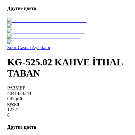
Другие цвета
Spor-Casual Ayakkabı
KG-525.02 KAHVE İTHAL
TABAN
РАЗМЕР
40
41
42
43
44
Общий
куски
1
2
2
2
1
8
Другие цвета