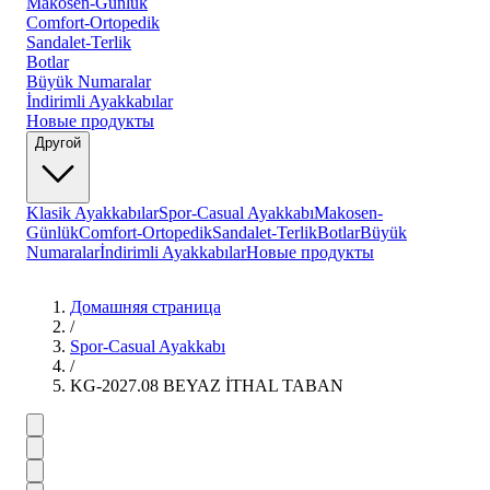
Makosen-Günlük
Comfort-Ortopedik
Sandalet-Terlik
Botlar
Büyük Numaralar
İndirimli Ayakkabılar
Новые продукты
Другой
Klasik Ayakkabılar
Spor-Casual Ayakkabı
Makosen-
Günlük
Comfort-Ortopedik
Sandalet-Terlik
Botlar
Büyük
Numaralar
İndirimli Ayakkabılar
Новые продукты
Домашняя страница
/
Spor-Casual Ayakkabı
/
KG-2027.08 BEYAZ İTHAL TABAN