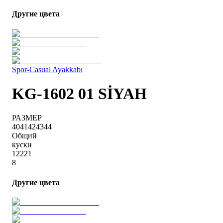
Другие цвета
Spor-Casual Ayakkabı
KG-1602 01 SİYAH
РАЗМЕР
40
41
42
43
44
Общий
куски
1
2
2
2
1
8
Другие цвета