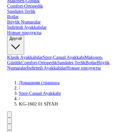
Makosen-Günlük
Comfort-Ortopedik
Sandalet-Terlik
Botlar
Büyük Numaralar
İndirimli Ayakkabılar
Новые продукты
Другой
Klasik Ayakkabılar
Spor-Casual Ayakkabı
Makosen-
Günlük
Comfort-Ortopedik
Sandalet-Terlik
Botlar
Büyük
Numaralar
İndirimli Ayakkabılar
Новые продукты
Домашняя страница
/
Spor-Casual Ayakkabı
/
KG-1602 01 SİYAH