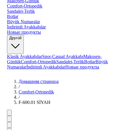
Makosen-Günlük
Comfort-Ortopedik
Sandalet-Terlik
Botlar
Büyük Numaralar
İndirimli Ayakkabılar
Новые продукты
Другой
Klasik Ayakkabılar
Spor-Casual Ayakkabı
Makosen-
Günlük
Comfort-Ortopedik
Sandalet-Terlik
Botlar
Büyük
Numaralar
İndirimli Ayakkabılar
Новые продукты
Домашняя страница
/
Comfort-Ortopedik
/
F-600.01 SİYAH