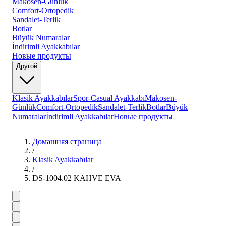
Makosen-Günlük
Comfort-Ortopedik
Sandalet-Terlik
Botlar
Büyük Numaralar
İndirimli Ayakkabılar
Новые продукты
Другой
Klasik Ayakkabılar
Spor-Casual Ayakkabı
Makosen-
Günlük
Comfort-Ortopedik
Sandalet-Terlik
Botlar
Büyük
Numaralar
İndirimli Ayakkabılar
Новые продукты
Домашняя страница
/
Klasik Ayakkabılar
/
DS-1004.02 KAHVE EVA