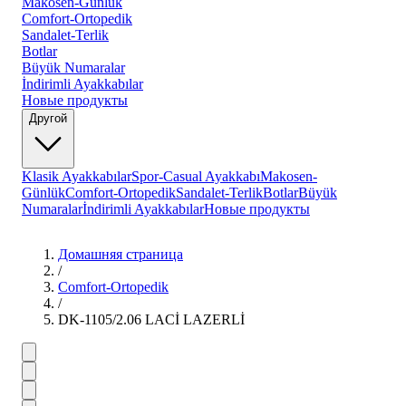
Makosen-Günlük
Comfort-Ortopedik
Sandalet-Terlik
Botlar
Büyük Numaralar
İndirimli Ayakkabılar
Новые продукты
Другой
Klasik Ayakkabılar
Spor-Casual Ayakkabı
Makosen-
Günlük
Comfort-Ortopedik
Sandalet-Terlik
Botlar
Büyük
Numaralar
İndirimli Ayakkabılar
Новые продукты
Домашняя страница
/
Comfort-Ortopedik
/
DK-1105/2.06 LACİ LAZERLİ