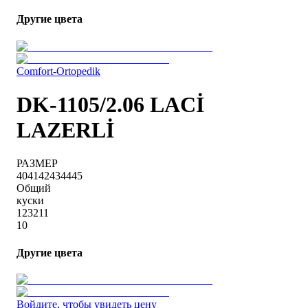
Другие цвета
Comfort-Ortopedik
DK-1105/2.06 LACİ
LAZERLİ
РАЗМЕР
40
41
42
43
44
45
Общий
куски
1
2
3
2
1
1
10
Другие цвета
Войдите, чтобы увидеть цену