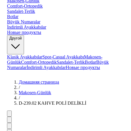
Makosen-Günlük
Comfort-Ortopedik
Sandalet-Terlik
Botlar
Büyük Numaralar
İndirimli Ayakkabılar
Новые продукты
Другой
Klasik Ayakkabılar
Spor-Casual Ayakkabı
Makosen-
Günlük
Comfort-Ortopedik
Sandalet-Terlik
Botlar
Büyük
Numaralar
İndirimli Ayakkabılar
Новые продукты
Домашняя страница
/
Makosen-Günlük
/
D-239.02 KAHVE POLİ DELİKLİ