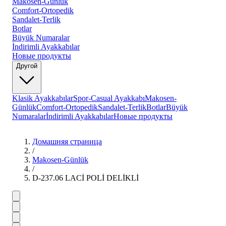
Makosen-Günlük
Comfort-Ortopedik
Sandalet-Terlik
Botlar
Büyük Numaralar
İndirimli Ayakkabılar
Новые продукты
Другой
Klasik Ayakkabılar
Spor-Casual Ayakkabı
Makosen-
Günlük
Comfort-Ortopedik
Sandalet-Terlik
Botlar
Büyük
Numaralar
İndirimli Ayakkabılar
Новые продукты
Домашняя страница
/
Makosen-Günlük
/
D-237.06 LACİ POLİ DELİKLİ