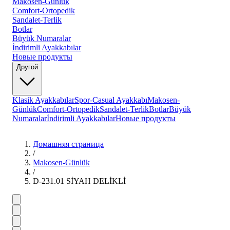
Makosen-Günlük
Comfort-Ortopedik
Sandalet-Terlik
Botlar
Büyük Numaralar
İndirimli Ayakkabılar
Новые продукты
Другой
Klasik Ayakkabılar
Spor-Casual Ayakkabı
Makosen-
Günlük
Comfort-Ortopedik
Sandalet-Terlik
Botlar
Büyük
Numaralar
İndirimli Ayakkabılar
Новые продукты
Домашняя страница
/
Makosen-Günlük
/
D-231.01 SİYAH DELİKLİ