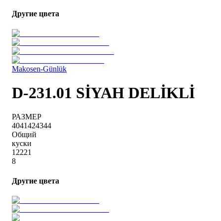
Другие цвета
Makosen-Günlük
D-231.01 SİYAH DELİKLİ
РАЗМЕР
40
41
42
43
44
Общий
куски
1
2
2
2
1
8
Другие цвета