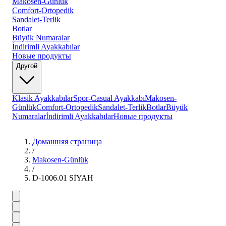
Makosen-Günlük
Comfort-Ortopedik
Sandalet-Terlik
Botlar
Büyük Numaralar
İndirimli Ayakkabılar
Новые продукты
Другой
Klasik Ayakkabılar
Spor-Casual Ayakkabı
Makosen-
Günlük
Comfort-Ortopedik
Sandalet-Terlik
Botlar
Büyük
Numaralar
İndirimli Ayakkabılar
Новые продукты
Домашняя страница
/
Makosen-Günlük
/
D-1006.01 SİYAH