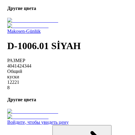
Другие цвета
Makosen-Günlük
D-1006.01 SİYAH
РАЗМЕР
40
41
42
43
44
Общий
куски
1
2
2
2
1
8
Другие цвета
Войдите, чтобы увидеть цену