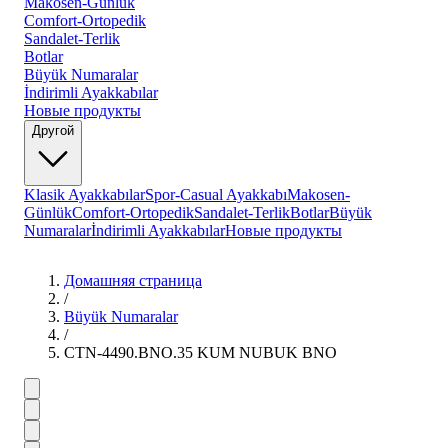
Makosen-Günlük
Comfort-Ortopedik
Sandalet-Terlik
Botlar
Büyük Numaralar
İndirimli Ayakkabılar
Новые продукты
Другой
Klasik Ayakkabılar
Spor-Casual Ayakkabı
Makosen-
Günlük
Comfort-Ortopedik
Sandalet-Terlik
Botlar
Büyük
Numaralar
İndirimli Ayakkabılar
Новые продукты
Домашняя страница
/
Büyük Numaralar
/
CTN-4490.BNO.35 KUM NUBUK BNO