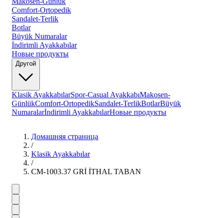
Makosen-Günlük
Comfort-Ortopedik
Sandalet-Terlik
Botlar
Büyük Numaralar
İndirimli Ayakkabılar
Новые продукты
Другой
Klasik Ayakkabılar
Spor-Casual Ayakkabı
Makosen-
Günlük
Comfort-Ortopedik
Sandalet-Terlik
Botlar
Büyük
Numaralar
İndirimli Ayakkabılar
Новые продукты
Домашняя страница
/
Klasik Ayakkabılar
/
CM-1003.37 GRİ İTHAL TABAN