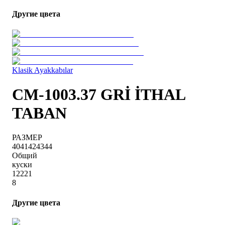
Другие цвета
Klasik Ayakkabılar
CM-1003.37 GRİ İTHAL
TABAN
РАЗМЕР
40
41
42
43
44
Общий
куски
1
2
2
2
1
8
Другие цвета