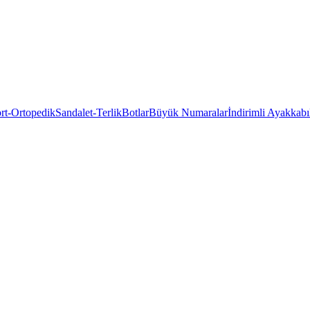
rt-Ortopedik
Sandalet-Terlik
Botlar
Büyük Numaralar
İndirimli Ayakkabı