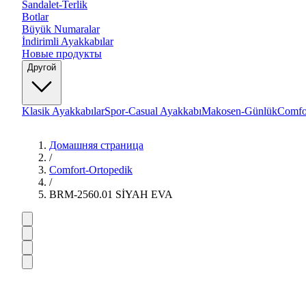
Sandalet-Terlik
Botlar
Büyük Numaralar
İndirimli Ayakkabılar
Новые продукты
Другой
Klasik Ayakkabılar
Spor-Casual Ayakkabı
Makosen-Günlük
Comfo
Домашняя страница
/
Comfort-Ortopedik
/
BRM-2560.01 SİYAH EVA