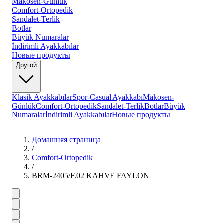
Makosen-Günlük
Comfort-Ortopedik
Sandalet-Terlik
Botlar
Büyük Numaralar
İndirimli Ayakkabılar
Новые продукты
Другой
Klasik Ayakkabılar
Spor-Casual Ayakkabı
Makosen-
Günlük
Comfort-Ortopedik
Sandalet-Terlik
Botlar
Büyük
Numaralar
İndirimli Ayakkabılar
Новые продукты
Домашняя страница
/
Comfort-Ortopedik
/
BRM-2405/F.02 KAHVE FAYLON