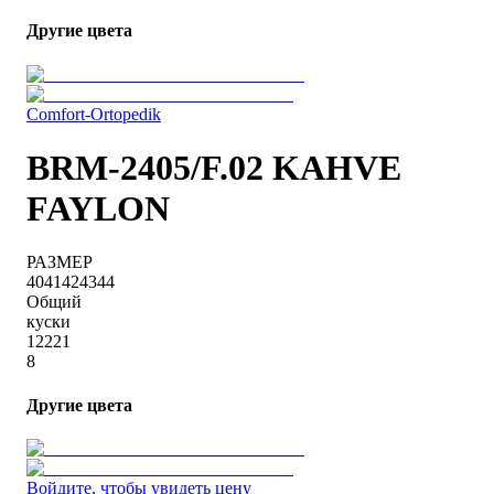
Другие цвета
Comfort-Ortopedik
BRM-2405/F.02 KAHVE
FAYLON
РАЗМЕР
40
41
42
43
44
Общий
куски
1
2
2
2
1
8
Другие цвета
Войдите, чтобы увидеть цену