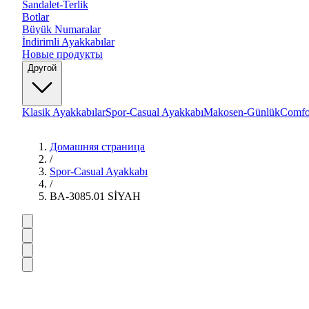
Sandalet-Terlik
Botlar
Büyük Numaralar
İndirimli Ayakkabılar
Новые продукты
Другой
Klasik Ayakkabılar
Spor-Casual Ayakkabı
Makosen-Günlük
Comfo
Домашняя страница
/
Spor-Casual Ayakkabı
/
BA-3085.01 SİYAH