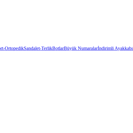
rt-Ortopedik
Sandalet-Terlik
Botlar
Büyük Numaralar
İndirimli Ayakkabı