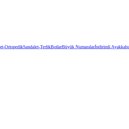
rt-Ortopedik
Sandalet-Terlik
Botlar
Büyük Numaralar
İndirimli Ayakkabı