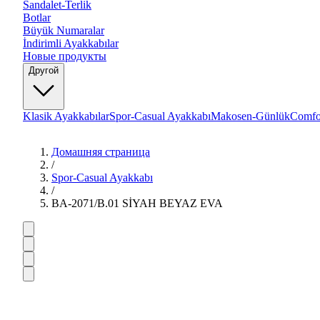
Sandalet-Terlik
Botlar
Büyük Numaralar
İndirimli Ayakkabılar
Новые продукты
Другой
Klasik Ayakkabılar
Spor-Casual Ayakkabı
Makosen-Günlük
Comfo
Домашняя страница
/
Spor-Casual Ayakkabı
/
BA-2071/B.01 SİYAH BEYAZ EVA