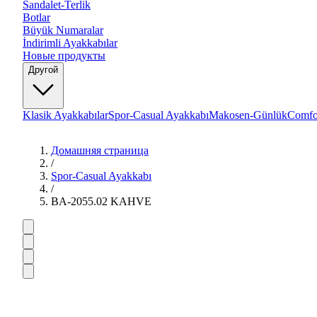
Sandalet-Terlik
Botlar
Büyük Numaralar
İndirimli Ayakkabılar
Новые продукты
Другой
Klasik Ayakkabılar
Spor-Casual Ayakkabı
Makosen-Günlük
Comfo
Домашняя страница
/
Spor-Casual Ayakkabı
/
BA-2055.02 KAHVE