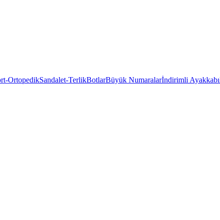
rt-Ortopedik
Sandalet-Terlik
Botlar
Büyük Numaralar
İndirimli Ayakkabı