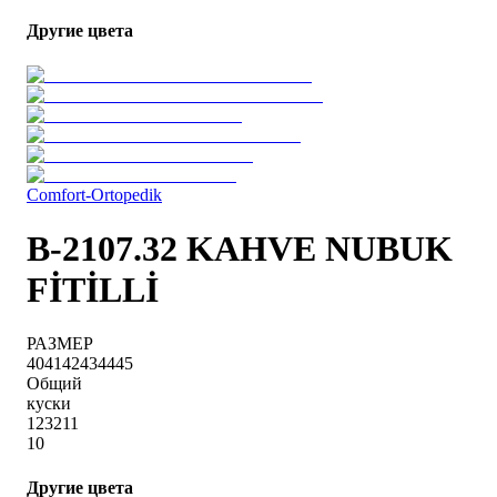
Другие цвета
Comfort-Ortopedik
B-2107.32 KAHVE NUBUK
FİTİLLİ
РАЗМЕР
40
41
42
43
44
45
Общий
куски
1
2
3
2
1
1
10
Другие цвета