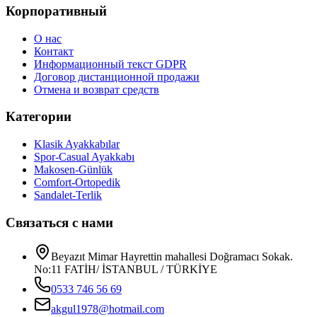
Корпоративный
О нас
Контакт
Информационный текст GDPR
Договор дистанционной продажи
Отмена и возврат средств
Категории
Klasik Ayakkabılar
Spor-Casual Ayakkabı
Makosen-Günlük
Comfort-Ortopedik
Sandalet-Terlik
Связаться с нами
Beyazıt Mimar Hayrettin mahallesi Doğramacı Sokak.
No:11 FATİH/ İSTANBUL / TÜRKİYE
0533 746 56 69
akgul1978@hotmail.com