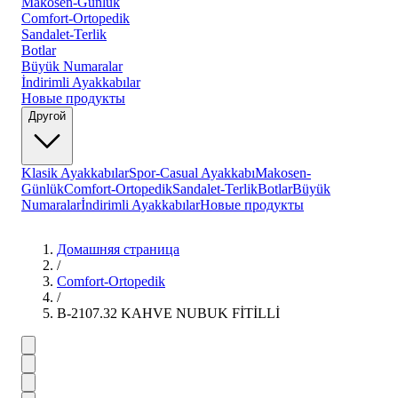
Makosen-Günlük
Comfort-Ortopedik
Sandalet-Terlik
Botlar
Büyük Numaralar
İndirimli Ayakkabılar
Новые продукты
Другой
Klasik Ayakkabılar
Spor-Casual Ayakkabı
Makosen-
Günlük
Comfort-Ortopedik
Sandalet-Terlik
Botlar
Büyük
Numaralar
İndirimli Ayakkabılar
Новые продукты
Домашняя страница
/
Comfort-Ortopedik
/
B-2107.32 KAHVE NUBUK FİTİLLİ