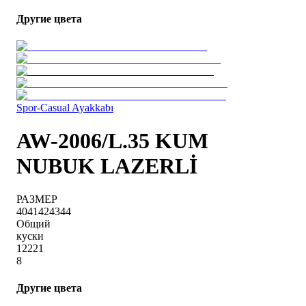
Другие цвета
Spor-Casual Ayakkabı
AW-2006/L.35 KUM
NUBUK LAZERLİ
РАЗМЕР
40
41
42
43
44
Общий
куски
1
2
2
2
1
8
Другие цвета