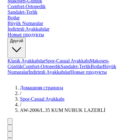
Makosen-Günlük
Comfort-Ortopedik
Sandalet-Terlik
Botlar
Büyük Numaralar
İndirimli Ayakkabılar
Новые продукты
Другой
Klasik Ayakkabılar
Spor-Casual Ayakkabı
Makosen-
Günlük
Comfort-Ortopedik
Sandalet-Terlik
Botlar
Büyük
Numaralar
İndirimli Ayakkabılar
Новые продукты
Домашняя страница
/
Spor-Casual Ayakkabı
/
AW-2006/L.35 KUM NUBUK LAZERLİ