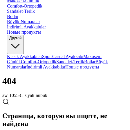
Makosen-Günlük
Comfort-Ortopedik
Sandalet-Terlik
Botlar
Büyük Numaralar
İndirimli Ayakkabılar
Новые продукты
Другой
Klasik Ayakkabılar
Spor-Casual Ayakkabı
Makosen-
Günlük
Comfort-Ortopedik
Sandalet-Terlik
Botlar
Büyük
Numaralar
İndirimli Ayakkabılar
Новые продукты
404
aw-105531-siyah-nubuk
Страница, которую вы ищете, не
найдена