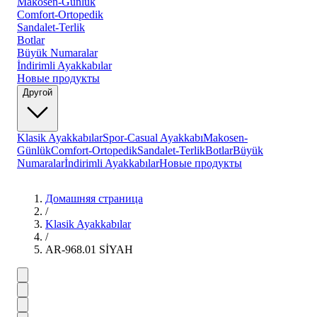
Makosen-Günlük
Comfort-Ortopedik
Sandalet-Terlik
Botlar
Büyük Numaralar
İndirimli Ayakkabılar
Новые продукты
Другой
Klasik Ayakkabılar
Spor-Casual Ayakkabı
Makosen-
Günlük
Comfort-Ortopedik
Sandalet-Terlik
Botlar
Büyük
Numaralar
İndirimli Ayakkabılar
Новые продукты
Домашняя страница
/
Klasik Ayakkabılar
/
AR-968.01 SİYAH