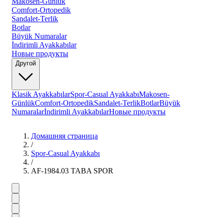
Makosen-Günlük
Comfort-Ortopedik
Sandalet-Terlik
Botlar
Büyük Numaralar
İndirimli Ayakkabılar
Новые продукты
Другой
Klasik Ayakkabılar
Spor-Casual Ayakkabı
Makosen-
Günlük
Comfort-Ortopedik
Sandalet-Terlik
Botlar
Büyük
Numaralar
İndirimli Ayakkabılar
Новые продукты
Домашняя страница
/
Spor-Casual Ayakkabı
/
AF-1984.03 TABA SPOR