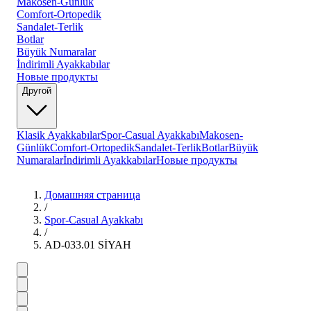
Makosen-Günlük
Comfort-Ortopedik
Sandalet-Terlik
Botlar
Büyük Numaralar
İndirimli Ayakkabılar
Новые продукты
Другой
Klasik Ayakkabılar
Spor-Casual Ayakkabı
Makosen-
Günlük
Comfort-Ortopedik
Sandalet-Terlik
Botlar
Büyük
Numaralar
İndirimli Ayakkabılar
Новые продукты
Домашняя страница
/
Spor-Casual Ayakkabı
/
AD-033.01 SİYAH