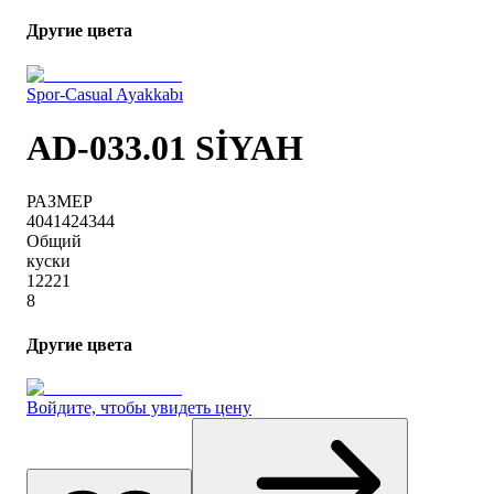
Другие цвета
Spor-Casual Ayakkabı
AD-033.01 SİYAH
РАЗМЕР
40
41
42
43
44
Общий
куски
1
2
2
2
1
8
Другие цвета
Войдите, чтобы увидеть цену