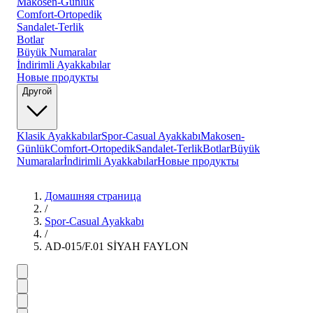
Makosen-Günlük
Comfort-Ortopedik
Sandalet-Terlik
Botlar
Büyük Numaralar
İndirimli Ayakkabılar
Новые продукты
Другой
Klasik Ayakkabılar
Spor-Casual Ayakkabı
Makosen-
Günlük
Comfort-Ortopedik
Sandalet-Terlik
Botlar
Büyük
Numaralar
İndirimli Ayakkabılar
Новые продукты
Домашняя страница
/
Spor-Casual Ayakkabı
/
AD-015/F.01 SİYAH FAYLON