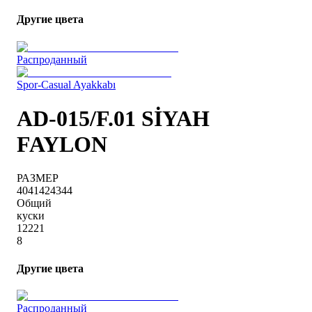
Другие цвета
Распроданный
Spor-Casual Ayakkabı
AD-015/F.01 SİYAH
FAYLON
РАЗМЕР
40
41
42
43
44
Общий
куски
1
2
2
2
1
8
Другие цвета
Распроданный