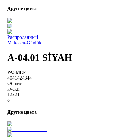
Другие цвета
Распроданный
Makosen-Günlük
A-04.01 SİYAH
РАЗМЕР
40
41
42
43
44
Общий
куски
1
2
2
2
1
8
Другие цвета