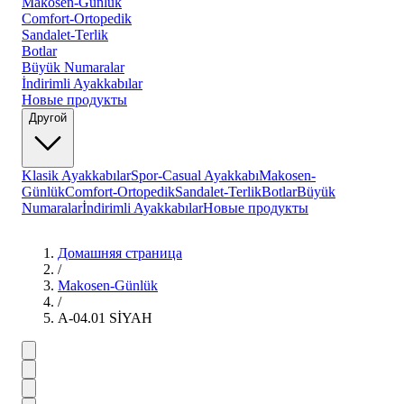
Makosen-Günlük
Comfort-Ortopedik
Sandalet-Terlik
Botlar
Büyük Numaralar
İndirimli Ayakkabılar
Новые продукты
Другой
Klasik Ayakkabılar
Spor-Casual Ayakkabı
Makosen-
Günlük
Comfort-Ortopedik
Sandalet-Terlik
Botlar
Büyük
Numaralar
İndirimli Ayakkabılar
Новые продукты
Домашняя страница
/
Makosen-Günlük
/
A-04.01 SİYAH