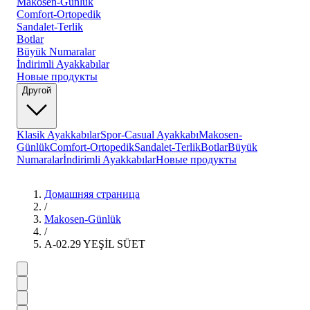
Makosen-Günlük
Comfort-Ortopedik
Sandalet-Terlik
Botlar
Büyük Numaralar
İndirimli Ayakkabılar
Новые продукты
Другой
Klasik Ayakkabılar
Spor-Casual Ayakkabı
Makosen-
Günlük
Comfort-Ortopedik
Sandalet-Terlik
Botlar
Büyük
Numaralar
İndirimli Ayakkabılar
Новые продукты
Домашняя страница
/
Makosen-Günlük
/
A-02.29 YEŞİL SÜET