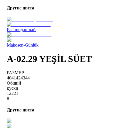
Другие цвета
Распроданный
Makosen-Günlük
A-02.29 YEŞİL SÜET
РАЗМЕР
40
41
42
43
44
Общий
куски
1
2
2
2
1
8
Другие цвета