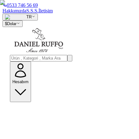
0533 746 56 69
Hakkımızda
S.S.S.
İletişim
TR
$
Dolar
Hesabım