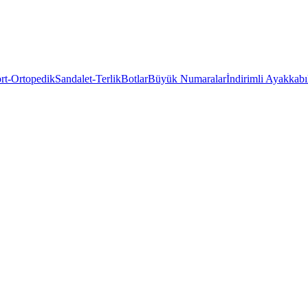
rt-Ortopedik
Sandalet-Terlik
Botlar
Büyük Numaralar
İndirimli Ayakkabı