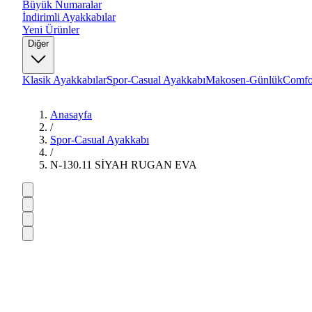
Büyük Numaralar
İndirimli Ayakkabılar
Yeni Ürünler
Diğer
Klasik Ayakkabılar
Spor-Casual Ayakkabı
Makosen-Günlük
Comfo
Anasayfa
/
Spor-Casual Ayakkabı
/
N-130.11 SİYAH RUGAN EVA