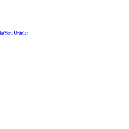
lar
Yeni Ürünler