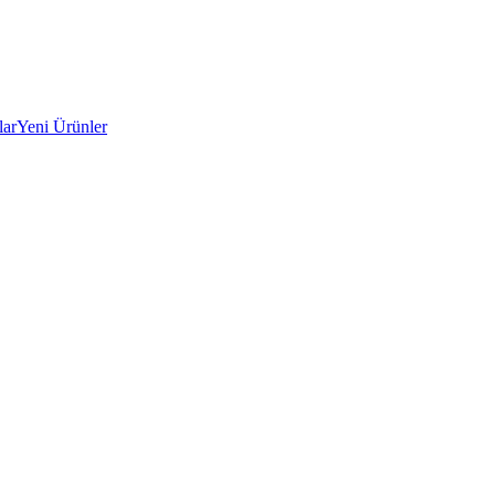
lar
Yeni Ürünler