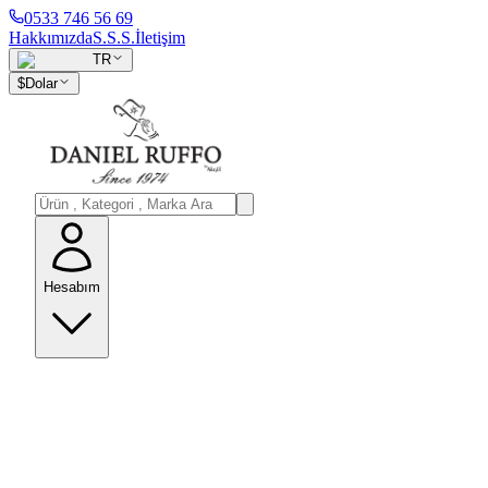
0533 746 56 69
Hakkımızda
S.S.S.
İletişim
TR
$
Dolar
Hesabım