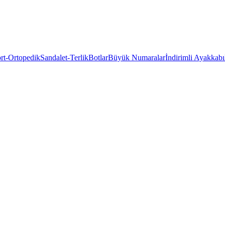
rt-Ortopedik
Sandalet-Terlik
Botlar
Büyük Numaralar
İndirimli Ayakkabı