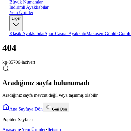
Büyük Numaralar
İndirimli Ayakkabılar
Yeni Ürünler
Diğer
Klasik Ayakkabılar
Spor-Casual Ayakkabı
Makosen-Günlük
Comfo
404
kg-85706-lacivert
Aradığınız sayfa bulunamadı
Aradığınız sayfa mevcut değil veya taşınmış olabilir.
Ana Sayfaya Dön
Geri Dön
Popüler Sayfalar
Anasayfa
•
Yeni Ürünler
•
İletişim