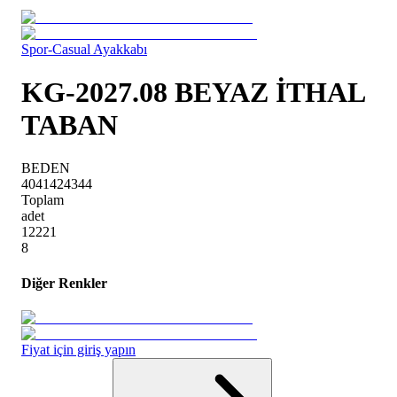
Spor-Casual Ayakkabı
KG-2027.08 BEYAZ İTHAL
TABAN
BEDEN
40
41
42
43
44
Toplam
adet
1
2
2
2
1
8
Diğer Renkler
Fiyat için giriş yapın