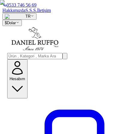
0533 746 56 69
Hakkımızda
S.S.S.
İletişim
TR
$
Dolar
Hesabım