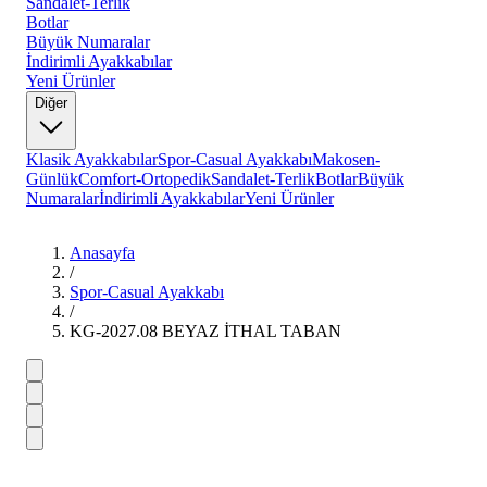
Sandalet-Terlik
Botlar
Büyük Numaralar
İndirimli Ayakkabılar
Yeni Ürünler
Diğer
Klasik Ayakkabılar
Spor-Casual Ayakkabı
Makosen-
Günlük
Comfort-Ortopedik
Sandalet-Terlik
Botlar
Büyük
Numaralar
İndirimli Ayakkabılar
Yeni Ürünler
Anasayfa
/
Spor-Casual Ayakkabı
/
KG-2027.08 BEYAZ İTHAL TABAN