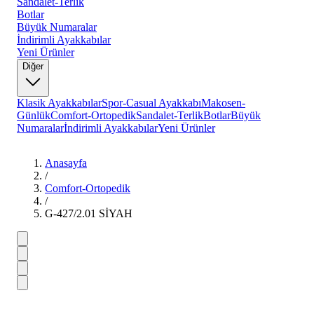
Sandalet-Terlik
Botlar
Büyük Numaralar
İndirimli Ayakkabılar
Yeni Ürünler
Diğer
Klasik Ayakkabılar
Spor-Casual Ayakkabı
Makosen-
Günlük
Comfort-Ortopedik
Sandalet-Terlik
Botlar
Büyük
Numaralar
İndirimli Ayakkabılar
Yeni Ürünler
Anasayfa
/
Comfort-Ortopedik
/
G-427/2.01 SİYAH