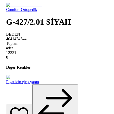
Comfort-Ortopedik
G-427/2.01 SİYAH
BEDEN
40
41
42
43
44
Toplam
adet
1
2
2
2
1
8
Diğer Renkler
Fiyat için giriş yapın