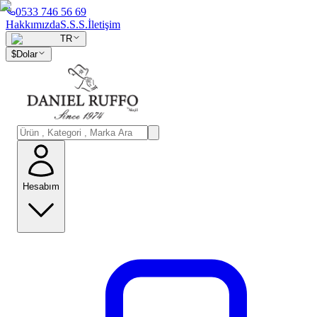
0533 746 56 69
Hakkımızda
S.S.S.
İletişim
TR
$
Dolar
Hesabım