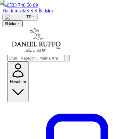
0533 746 56 69
Hakkımızda
S.S.S.
İletişim
TR
$
Dolar
Hesabım