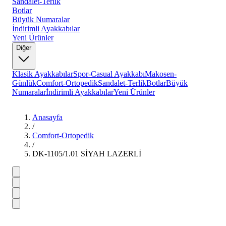
Sandalet-Terlik
Botlar
Büyük Numaralar
İndirimli Ayakkabılar
Yeni Ürünler
Diğer
Klasik Ayakkabılar
Spor-Casual Ayakkabı
Makosen-
Günlük
Comfort-Ortopedik
Sandalet-Terlik
Botlar
Büyük
Numaralar
İndirimli Ayakkabılar
Yeni Ürünler
Anasayfa
/
Comfort-Ortopedik
/
DK-1105/1.01 SİYAH LAZERLİ