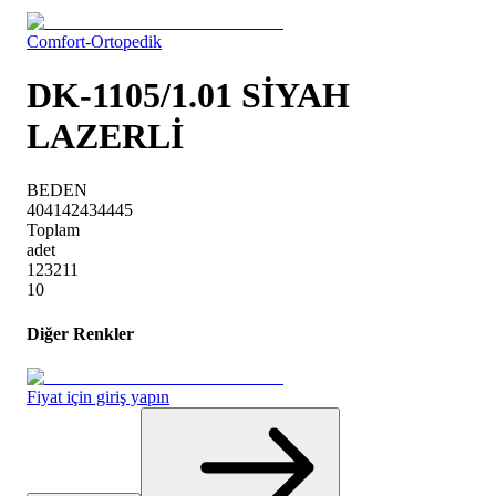
Comfort-Ortopedik
DK-1105/1.01 SİYAH
LAZERLİ
BEDEN
40
41
42
43
44
45
Toplam
adet
1
2
3
2
1
1
10
Diğer Renkler
Fiyat için giriş yapın