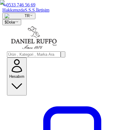
0533 746 56 69
Hakkımızda
S.S.S.
İletişim
TR
$
Dolar
Hesabım