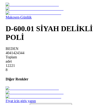
Makosen-Günlük
D-600.01 SİYAH DELİKLİ
POLİ
BEDEN
40
41
42
43
44
Toplam
adet
1
2
2
2
1
8
Diğer Renkler
Fiyat için giriş yapın