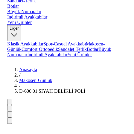
Sandalet-Terlik
Botlar
Büyük Numaralar
İndirimli Ayakkabılar
Yeni Ürünler
Diğer
Klasik Ayakkabılar
Spor-Casual Ayakkabı
Makosen-
Günlük
Comfort-Ortopedik
Sandalet-Terlik
Botlar
Büyük
Numaralar
İndirimli Ayakkabılar
Yeni Ürünler
Anasayfa
/
Makosen-Günlük
/
D-600.01 SİYAH DELİKLİ POLİ