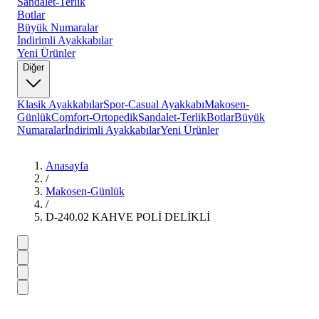
Sandalet-Terlik
Botlar
Büyük Numaralar
İndirimli Ayakkabılar
Yeni Ürünler
Diğer
Klasik Ayakkabılar
Spor-Casual Ayakkabı
Makosen-
Günlük
Comfort-Ortopedik
Sandalet-Terlik
Botlar
Büyük
Numaralar
İndirimli Ayakkabılar
Yeni Ürünler
Anasayfa
/
Makosen-Günlük
/
D-240.02 KAHVE POLİ DELİKLİ