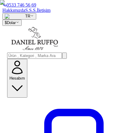
0533 746 56 69
Hakkımızda
S.S.S.
İletişim
TR
$
Dolar
Hesabım