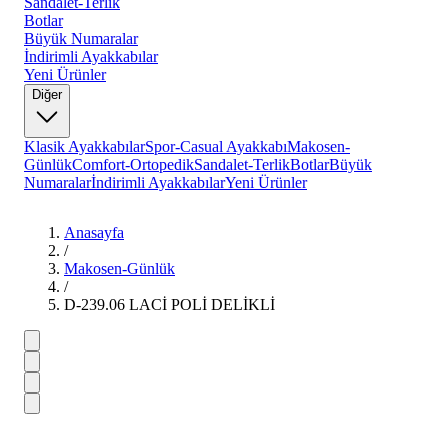
Sandalet-Terlik
Botlar
Büyük Numaralar
İndirimli Ayakkabılar
Yeni Ürünler
Diğer
Klasik Ayakkabılar
Spor-Casual Ayakkabı
Makosen-
Günlük
Comfort-Ortopedik
Sandalet-Terlik
Botlar
Büyük
Numaralar
İndirimli Ayakkabılar
Yeni Ürünler
Anasayfa
/
Makosen-Günlük
/
D-239.06 LACİ POLİ DELİKLİ