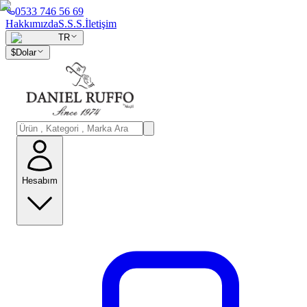
0533 746 56 69
Hakkımızda
S.S.S.
İletişim
TR
$
Dolar
Hesabım