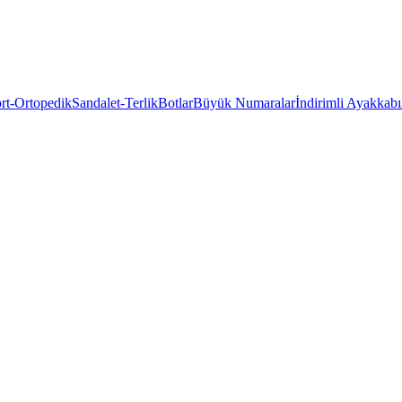
rt-Ortopedik
Sandalet-Terlik
Botlar
Büyük Numaralar
İndirimli Ayakkabı