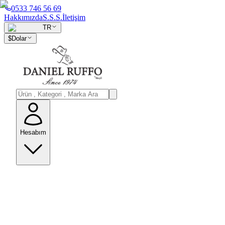
0533 746 56 69
Hakkımızda
S.S.S.
İletişim
TR
$
Dolar
Hesabım