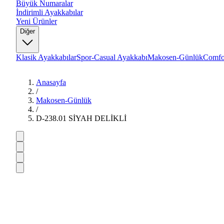
Büyük Numaralar
İndirimli Ayakkabılar
Yeni Ürünler
Diğer
Klasik Ayakkabılar
Spor-Casual Ayakkabı
Makosen-Günlük
Comfo
Anasayfa
/
Makosen-Günlük
/
D-238.01 SİYAH DELİKLİ