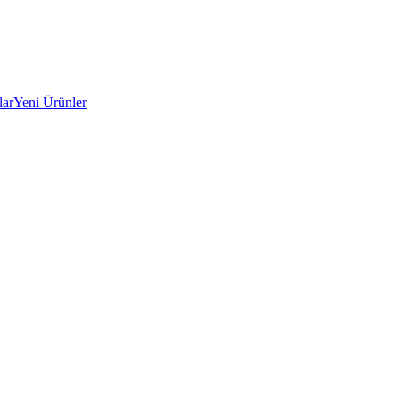
lar
Yeni Ürünler