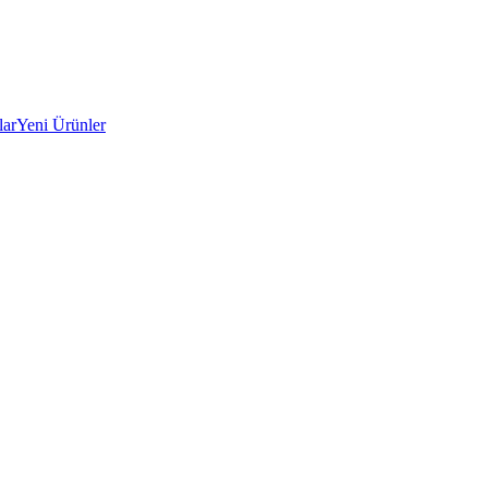
lar
Yeni Ürünler