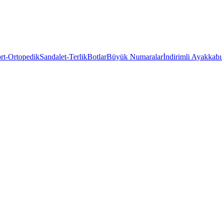
rt-Ortopedik
Sandalet-Terlik
Botlar
Büyük Numaralar
İndirimli Ayakkabı