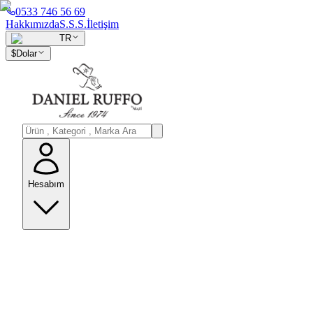
0533 746 56 69
Hakkımızda
S.S.S.
İletişim
TR
$
Dolar
Hesabım