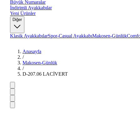
Büyük Numaralar
İndirimli Ayakkabılar
Yeni Ürünler
Diğer
Klasik Ayakkabılar
Spor-Casual Ayakkabı
Makosen-Günlük
Comfo
Anasayfa
/
Makosen-Günlük
/
D-207.06 LACİVERT