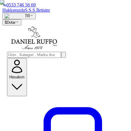
0533 746 56 69
Hakkımızda
S.S.S.
İletişim
TR
$
Dolar
Hesabım