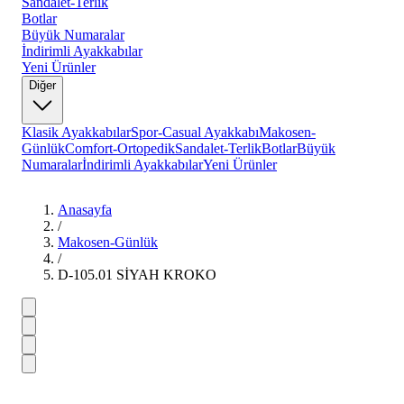
Sandalet-Terlik
Botlar
Büyük Numaralar
İndirimli Ayakkabılar
Yeni Ürünler
Diğer
Klasik Ayakkabılar
Spor-Casual Ayakkabı
Makosen-
Günlük
Comfort-Ortopedik
Sandalet-Terlik
Botlar
Büyük
Numaralar
İndirimli Ayakkabılar
Yeni Ürünler
Anasayfa
/
Makosen-Günlük
/
D-105.01 SİYAH KROKO