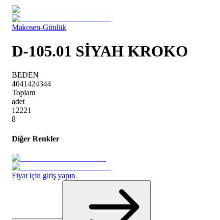
Makosen-Günlük
D-105.01 SİYAH KROKO
BEDEN
40
41
42
43
44
Toplam
adet
1
2
2
2
1
8
Diğer Renkler
Fiyat için giriş yapın