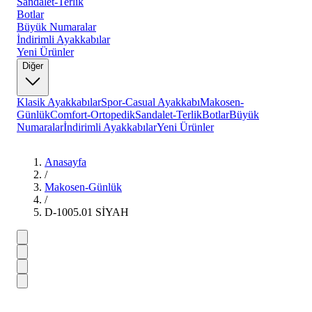
Sandalet-Terlik
Botlar
Büyük Numaralar
İndirimli Ayakkabılar
Yeni Ürünler
Diğer
Klasik Ayakkabılar
Spor-Casual Ayakkabı
Makosen-
Günlük
Comfort-Ortopedik
Sandalet-Terlik
Botlar
Büyük
Numaralar
İndirimli Ayakkabılar
Yeni Ürünler
Anasayfa
/
Makosen-Günlük
/
D-1005.01 SİYAH