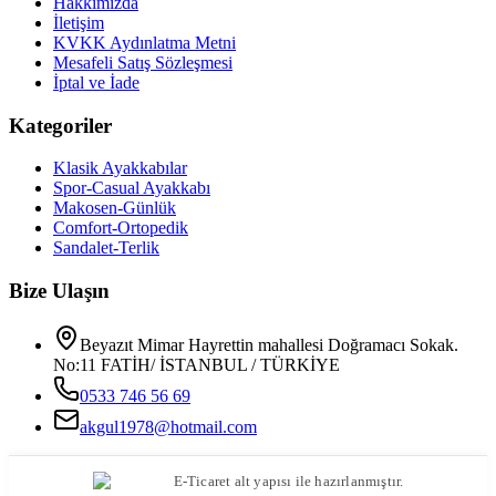
Hakkımızda
İletişim
KVKK Aydınlatma Metni
Mesafeli Satış Sözleşmesi
İptal ve İade
Kategoriler
Klasik Ayakkabılar
Spor-Casual Ayakkabı
Makosen-Günlük
Comfort-Ortopedik
Sandalet-Terlik
Bize Ulaşın
Beyazıt Mimar Hayrettin mahallesi Doğramacı Sokak.
No:11 FATİH/ İSTANBUL / TÜRKİYE
0533 746 56 69
akgul1978@hotmail.com
E-Ticaret alt yapısı ile hazırlanmıştır.