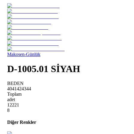
Makosen-Günlük
D-1005.01 SİYAH
BEDEN
40
41
42
43
44
Toplam
adet
1
2
2
2
1
8
Diğer Renkler