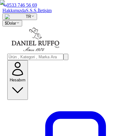
0533 746 56 69
Hakkımızda
S.S.S.
İletişim
TR
$
Dolar
Hesabım