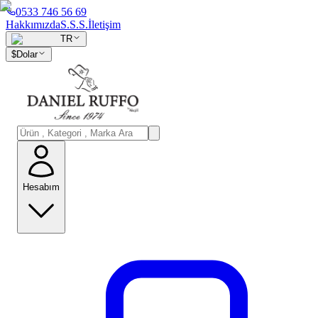
0533 746 56 69
Hakkımızda
S.S.S.
İletişim
TR
$
Dolar
Hesabım