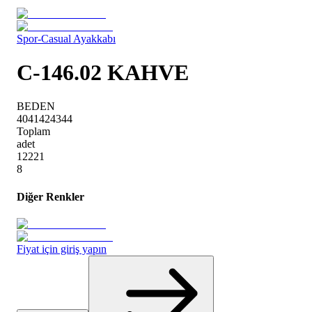
Spor-Casual Ayakkabı
C-146.02 KAHVE
BEDEN
40
41
42
43
44
Toplam
adet
1
2
2
2
1
8
Diğer Renkler
Fiyat için giriş yapın