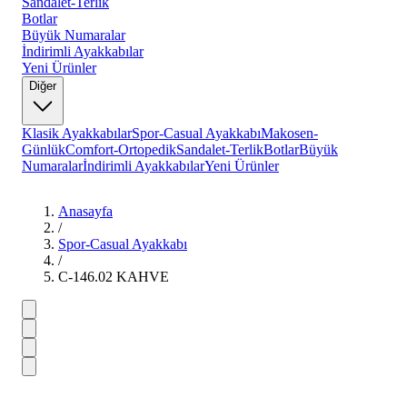
Sandalet-Terlik
Botlar
Büyük Numaralar
İndirimli Ayakkabılar
Yeni Ürünler
Diğer
Klasik Ayakkabılar
Spor-Casual Ayakkabı
Makosen-
Günlük
Comfort-Ortopedik
Sandalet-Terlik
Botlar
Büyük
Numaralar
İndirimli Ayakkabılar
Yeni Ürünler
Anasayfa
/
Spor-Casual Ayakkabı
/
C-146.02 KAHVE