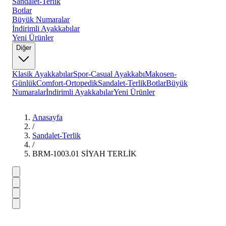
Sandalet-Terlik
Botlar
Büyük Numaralar
İndirimli Ayakkabılar
Yeni Ürünler
Diğer
Klasik Ayakkabılar
Spor-Casual Ayakkabı
Makosen-
Günlük
Comfort-Ortopedik
Sandalet-Terlik
Botlar
Büyük
Numaralar
İndirimli Ayakkabılar
Yeni Ürünler
Anasayfa
/
Sandalet-Terlik
/
BRM-1003.01 SİYAH TERLİK