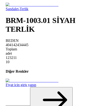
Sandalet-Terlik
BRM-1003.01 SİYAH
TERLİK
BEDEN
40
41
42
43
44
45
Toplam
adet
1
2
3
2
1
1
10
Diğer Renkler
Fiyat için giriş yapın