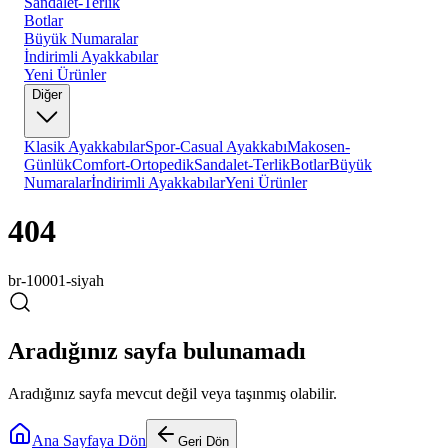
Sandalet-Terlik
Botlar
Büyük Numaralar
İndirimli Ayakkabılar
Yeni Ürünler
Diğer
Klasik Ayakkabılar
Spor-Casual Ayakkabı
Makosen-
Günlük
Comfort-Ortopedik
Sandalet-Terlik
Botlar
Büyük
Numaralar
İndirimli Ayakkabılar
Yeni Ürünler
404
br-10001-siyah
Aradığınız sayfa bulunamadı
Aradığınız sayfa mevcut değil veya taşınmış olabilir.
Ana Sayfaya Dön
Geri Dön