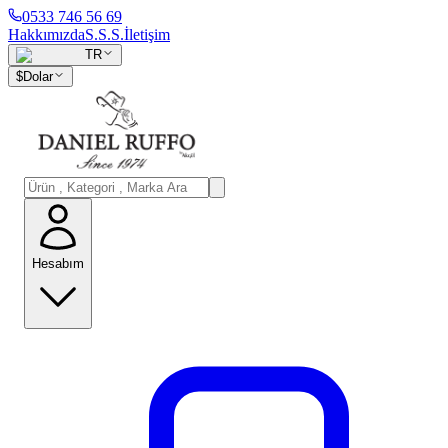
0533 746 56 69
Hakkımızda
S.S.S.
İletişim
TR
$
Dolar
Hesabım