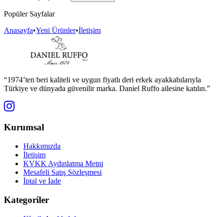
Popüler Sayfalar
Anasayfa
•
Yeni Ürünler
•
İletişim
“1974’ten beri kaliteli ve uygun fiyatlı deri erkek ayakkabılarıyla
Türkiye ve dünyada güvenilir marka. Daniel Ruffo ailesine katılın.”
Kurumsal
Hakkımızda
İletişim
KVKK Aydınlatma Metni
Mesafeli Satış Sözleşmesi
İptal ve İade
Kategoriler