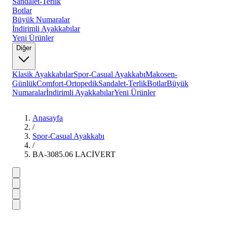
Sandalet-Terlik
Botlar
Büyük Numaralar
İndirimli Ayakkabılar
Yeni Ürünler
Diğer
Klasik Ayakkabılar
Spor-Casual Ayakkabı
Makosen-
Günlük
Comfort-Ortopedik
Sandalet-Terlik
Botlar
Büyük
Numaralar
İndirimli Ayakkabılar
Yeni Ürünler
Anasayfa
/
Spor-Casual Ayakkabı
/
BA-3085.06 LACİVERT