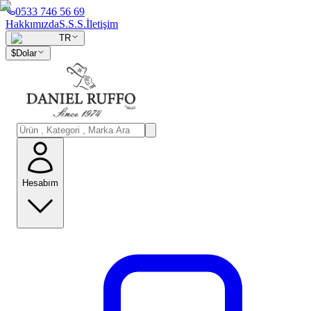
0533 746 56 69
Hakkımızda
S.S.S.
İletişim
TR
$
Dolar
Hesabım