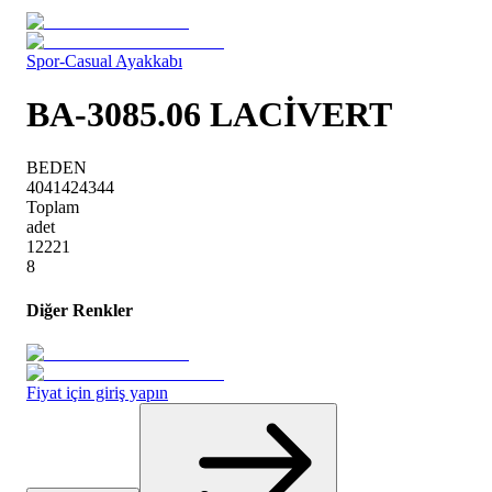
Spor-Casual Ayakkabı
BA-3085.06 LACİVERT
BEDEN
40
41
42
43
44
Toplam
adet
1
2
2
2
1
8
Diğer Renkler
Fiyat için giriş yapın