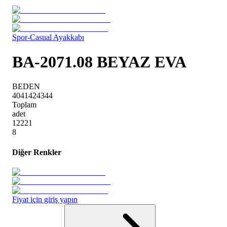
Spor-Casual Ayakkabı
BA-2071.08 BEYAZ EVA
BEDEN
40
41
42
43
44
Toplam
adet
1
2
2
2
1
8
Diğer Renkler
Fiyat için giriş yapın