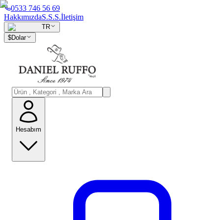
0533 746 56 69
Hakkımızda
S.S.S.
İletişim
TR
$
Dolar
Hesabım