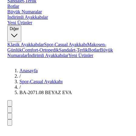
Sandalet-Terlik
Botlar
Büyük Numaralar
İndirimli Ayakkabılar
Yeni Ürünler
Diğer
Klasik Ayakkabılar
Spor-Casual Ayakkabı
Makosen-
Günlük
Comfort-Ortopedik
Sandalet-Terlik
Botlar
Büyük
Numaralar
İndirimli Ayakkabılar
Yeni Ürünler
Anasayfa
/
Spor-Casual Ayakkabı
/
BA-2071.08 BEYAZ EVA