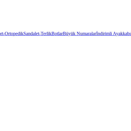
rt-Ortopedik
Sandalet-Terlik
Botlar
Büyük Numaralar
İndirimli Ayakkabı