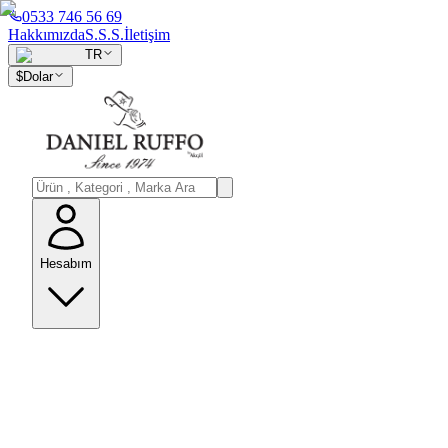
0533 746 56 69
Hakkımızda
S.S.S.
İletişim
TR
$
Dolar
Hesabım