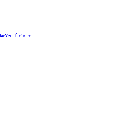
lar
Yeni Ürünler