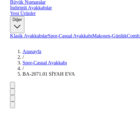
Büyük Numaralar
İndirimli Ayakkabılar
Yeni Ürünler
Diğer
Klasik Ayakkabılar
Spor-Casual Ayakkabı
Makosen-Günlük
Comfo
Anasayfa
/
Spor-Casual Ayakkabı
/
BA-2071.01 SİYAH EVA