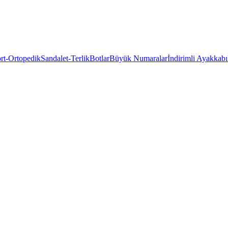
rt-Ortopedik
Sandalet-Terlik
Botlar
Büyük Numaralar
İndirimli Ayakkabı