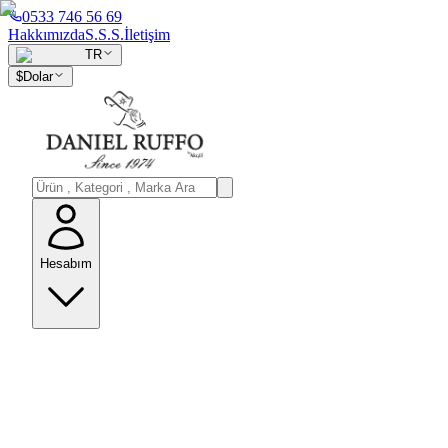
0533 746 56 69
Hakkımızda
S.S.S.
İletişim
TR
$
Dolar
Hesabım