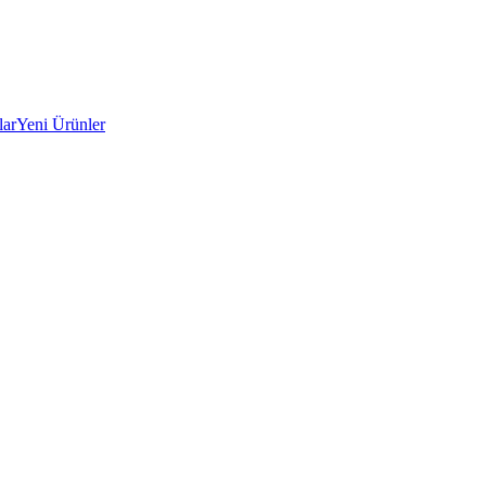
lar
Yeni Ürünler