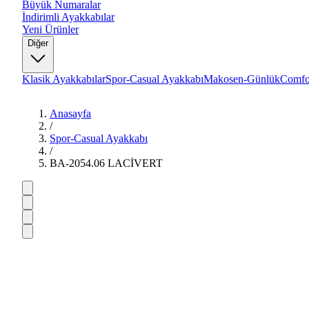
Büyük Numaralar
İndirimli Ayakkabılar
Yeni Ürünler
Diğer
Klasik Ayakkabılar
Spor-Casual Ayakkabı
Makosen-Günlük
Comfo
Anasayfa
/
Spor-Casual Ayakkabı
/
BA-2054.06 LACİVERT