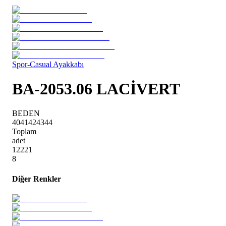
Spor-Casual Ayakkabı
BA-2053.06 LACİVERT
BEDEN
40
41
42
43
44
Toplam
adet
1
2
2
2
1
8
Diğer Renkler