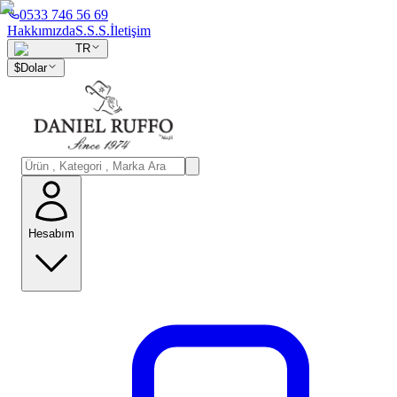
0533 746 56 69
Hakkımızda
S.S.S.
İletişim
TR
$
Dolar
Hesabım