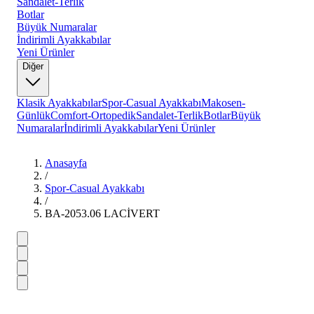
Sandalet-Terlik
Botlar
Büyük Numaralar
İndirimli Ayakkabılar
Yeni Ürünler
Diğer
Klasik Ayakkabılar
Spor-Casual Ayakkabı
Makosen-
Günlük
Comfort-Ortopedik
Sandalet-Terlik
Botlar
Büyük
Numaralar
İndirimli Ayakkabılar
Yeni Ürünler
Anasayfa
/
Spor-Casual Ayakkabı
/
BA-2053.06 LACİVERT