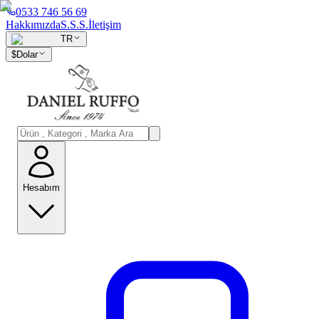
0533 746 56 69
Hakkımızda
S.S.S.
İletişim
TR
$
Dolar
Hesabım