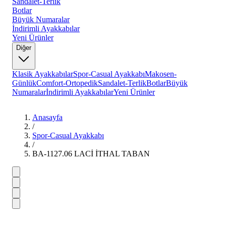
Sandalet-Terlik
Botlar
Büyük Numaralar
İndirimli Ayakkabılar
Yeni Ürünler
Diğer
Klasik Ayakkabılar
Spor-Casual Ayakkabı
Makosen-
Günlük
Comfort-Ortopedik
Sandalet-Terlik
Botlar
Büyük
Numaralar
İndirimli Ayakkabılar
Yeni Ürünler
Anasayfa
/
Spor-Casual Ayakkabı
/
BA-1127.06 LACİ İTHAL TABAN