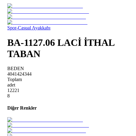
Spor-Casual Ayakkabı
BA-1127.06 LACİ İTHAL
TABAN
BEDEN
40
41
42
43
44
Toplam
adet
1
2
2
2
1
8
Diğer Renkler