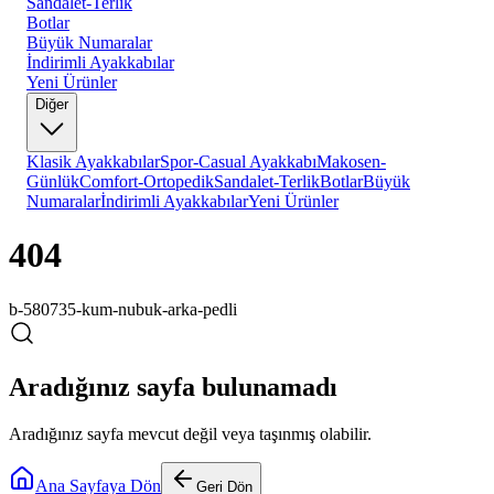
Sandalet-Terlik
Botlar
Büyük Numaralar
İndirimli Ayakkabılar
Yeni Ürünler
Diğer
Klasik Ayakkabılar
Spor-Casual Ayakkabı
Makosen-
Günlük
Comfort-Ortopedik
Sandalet-Terlik
Botlar
Büyük
Numaralar
İndirimli Ayakkabılar
Yeni Ürünler
404
b-580735-kum-nubuk-arka-pedli
Aradığınız sayfa bulunamadı
Aradığınız sayfa mevcut değil veya taşınmış olabilir.
Ana Sayfaya Dön
Geri Dön