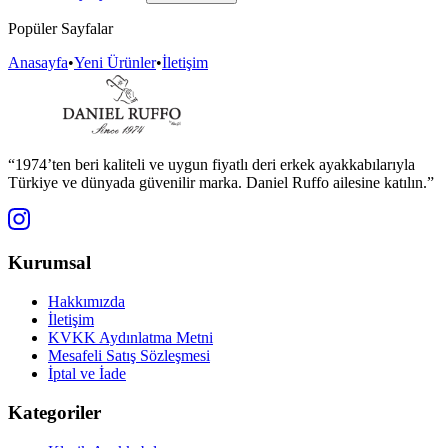
Popüler Sayfalar
Anasayfa
•
Yeni Ürünler
•
İletişim
“1974’ten beri kaliteli ve uygun fiyatlı deri erkek ayakkabılarıyla
Türkiye ve dünyada güvenilir marka. Daniel Ruffo ailesine katılın.”
Kurumsal
Hakkımızda
İletişim
KVKK Aydınlatma Metni
Mesafeli Satış Sözleşmesi
İptal ve İade
Kategoriler