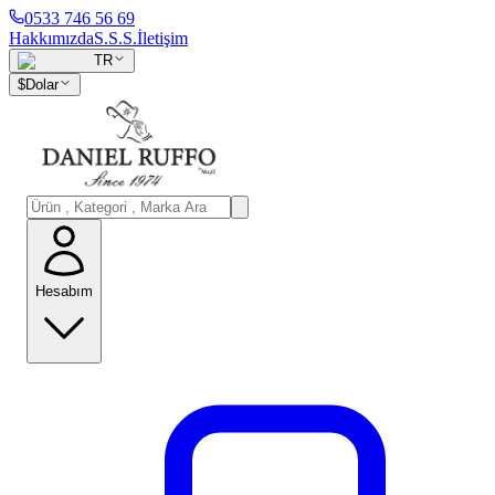
0533 746 56 69
Hakkımızda
S.S.S.
İletişim
TR
$
Dolar
Hesabım