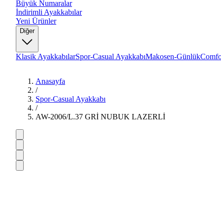
Büyük Numaralar
İndirimli Ayakkabılar
Yeni Ürünler
Diğer
Klasik Ayakkabılar
Spor-Casual Ayakkabı
Makosen-Günlük
Comfo
Anasayfa
/
Spor-Casual Ayakkabı
/
AW-2006/L.37 GRİ NUBUK LAZERLİ