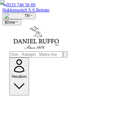
0533 746 56 69
Hakkımızda
S.S.S.
İletişim
TR
$
Dolar
Hesabım