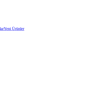
lar
Yeni Ürünler