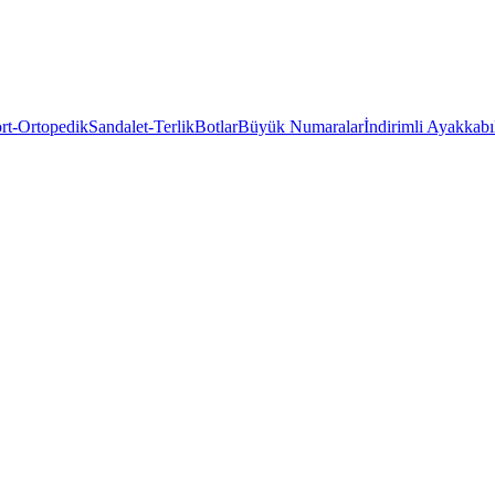
rt-Ortopedik
Sandalet-Terlik
Botlar
Büyük Numaralar
İndirimli Ayakkabı